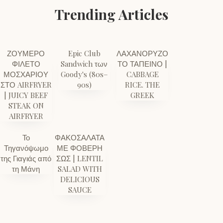
Trending Articles
ΖΟΥΜΕΡΟ
Epic Club
ΛΑΧΑΝΟΡΥΖΟ
ΦΙΛΕΤΟ
Sandwich των
ΤΟ ΤΑΠΕΙΝΟ |
ΜΟΣΧΑΡΙΟΥ
Goody's (80s–
CABBAGE
ΣΤΟ AIRFRYER
90s)
RICE. THE
| JUICY BEEF
GREEK
STEAK ON
AIRFRYER
Το
ΦΑΚΟΣΑΛΑΤΑ
Τηγανόψωμο
ΜΕ ΦΟΒΕΡΗ
της Γιαγιάς από
ΣΩΣ | LENTIL
τη Μάνη
SALAD WITH
DELICIOUS
SAUCE