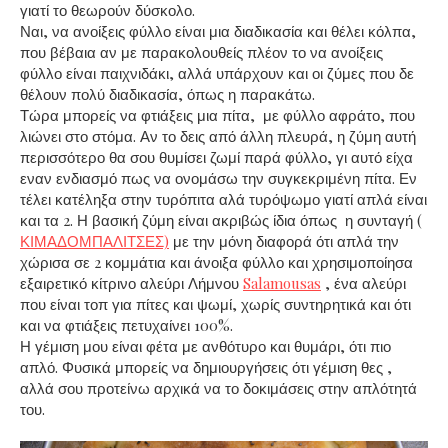
γιατί το θεωρούν δύσκολο.
Ναι, να ανοίξεις φύλλο είναι μια διαδικασία και θέλει κόλπα,
που βέβαια αν με παρακολουθείς πλέον το να ανοίξεις
φύλλο είναι παιχνιδάκι, αλλά υπάρχουν και οι ζύμες που δε
θέλουν πολύ διαδικασία, όπως η παρακάτω.
Τώρα μπορείς να φτιάξεις μια πίτα, με φύλλο αφράτο, που
λιώνει στο στόμα. Αν το δεις από άλλη πλευρά, η ζύμη αυτή
περισσότερο θα σου θυμίσει ζωμί παρά φύλλο, γι αυτό είχα
εναν ενδιασμό πως να ονομάσω την συγκεκριμένη πίτα. Εν
τέλει κατέληξα στην τυρόπιτα αλά τυρόψωμο γιατί απλά είναι
και τα 2. Η βασική ζύμη είναι ακριβώς ίδια όπως η συνταγή (
ΚΙΜΑΔΟΜΠΑΛΙΤΣΕΣ)
με την μόνη διαφορά ότι απλά την
χώρισα σε 2 κομμάτια και άνοιξα φύλλο και χρησιμοποίησα
εξαιρετικό κίτρινο αλεύρι Λήμνου
Salamousas
, ένα αλεύρι
που είναι τοπ για πίτες και ψωμί, χωρίς συντηρητικά και ότι
και να φτιάξεις πετυχαίνει 100%.
Η γέμιση μου είναι φέτα με ανθότυρο και θυμάρι, ότι πιο
απλό. Φυσικά μπορείς να δημιουργήσεις ότι γέμιση θες ,
αλλά σου προτείνω αρχικά να το δοκιμάσεις στην απλότητά
του.