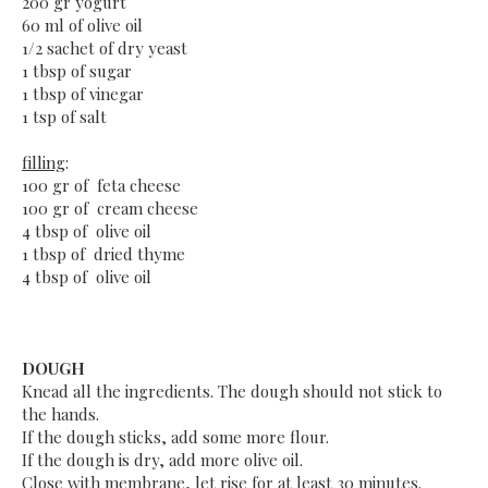
200 gr yogurt
60 ml of olive oil
1/2 sachet of dry yeast
1 tbsp of sugar
1 tbsp of vinegar
1 tsp of salt
filling
:
100 gr of feta cheese
100 gr of cream cheese
4 tbsp of olive oil
1 tbsp of dried thyme
4 tbsp of olive oil
DOUGH
Knead all the ingredients. The dough should not stick to
the hands.
If the dough sticks, add some more flour.
If the dough is dry, add more olive oil.
Close with membrane, let rise for at least 30 minutes.