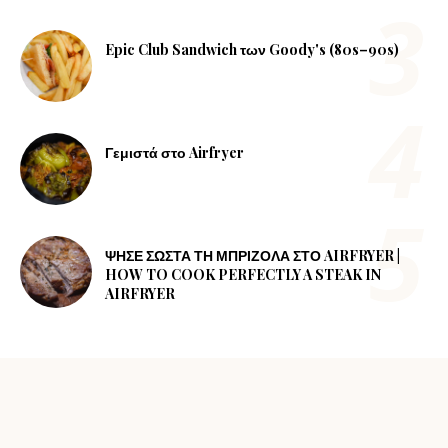
Epic Club Sandwich των Goody's (80s–90s)
Γεμιστά στο Airfryer
ΨΗΣΕ ΣΩΣΤΑ ΤΗ ΜΠΡΙΖΟΛΑ ΣΤΟ AIRFRYER |
HOW TO COOK PERFECTLY A STEAK IN
AIRFRYER