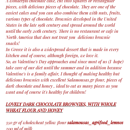
A wonderful chocolate cake, cut into squares or rectangular
pieces, with delicious pieces of chocolate. They are one of the
easiest cakes and you can also combine them with nuts, fruits,
various types of chocolate. Brownies developed in the United
States in the late 19th century and spread around the world
until the early 20th century. There is no restaurant or cafe in
North America that does not treat you delicious brownie
snacks!
In Greece it is also a widespread dessert that is made in every
kitchen and of course, although foreign, we love it.
So, as Valentine's Day approaches and since most of us (I hope)
take care of our diet until the summer and in addition because
Valentine's is a family affair, I thought of making healthy but
delicious brownies with excellent Salamousas.gr flour, pieces of
dark chocolate and honey , ideal to eat as many pieces as you
want and of course it's healthy for children!
LOVELY DARK CHOCOLATE BROWNIES, WITH WHOLE
WHEAT FLOUR AND HONEY
350 gr of wholewheat yellow flour
salamousas_agrifood_lemnos
200 ml of milk