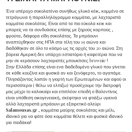
Ένα υπέροχο σοκολατένιο συνήθως γλυκό κέικ, κομμένο σε
τετράγωνα ή παραλληλόγραμμα κομμάτια, με λαχταριστά
κομμάτια σοκολάτας. Είναι από τα πιο εύκολα κεικ και
μπορείς να τα συνδυάσεις επίσης με ξηρούς καρπούς ,
φρούτα, διάφορα είδη σοκολάτας. Τα μπράουνι
αναπτύχθηκαν στις ΗΠΑ στα τέλη του 19 αιώνα και
διαδόθηκαν σε όλο το κόσμο ως τις αρχές του 20 αιώνα. Στη
βόρεια Αμερική δεν υπάρχει εστιατόριο ή καφετέρια που να
μην σε κεράσουν λαχταριστές μπουκίτσες brownie !
Στην Ελλάδα επίσης είναι ενα διαδεδομένο γλυκό που γίνεται
σε κάθε κουζίνα και φυσικά αν και ξενόφερτο, το αγαπάμε.
Πλησιάζοντας λοιπόν η γιορτή των Ερωτευμένων και αφού οι
περισσότεροι ( θέλω να ελπίζω) προσέχουμε την διατροφή
μας μέχρι το καλοκαίρι και επιπλέον επειδή ο Βαλεντίνος
είναι υπόθεση οικογενειακή, σκέφτηκα να φτιάξω υγιεινά
αλλά λαχταριστά μπράουνι με εξαιρετικό αλεύρι
Salamousas.gr
, κομμάτια μαύρης σοκολάτας και μέλι,
ιδανικό για να φάτε όσα κομμάτια θέλετε και φυσικά ιδανικό
για παιδάκια!