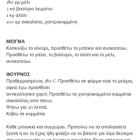
180 γρ μέλι
3 κσ βούτυρο λιωμένο
1 κγ αλάτι
100 γρ σοκολάτα, χοντροκομμένη
ΜΕΙΓΜΑ
Κοσκινίζω το αλεύρι, προσθέτω το μπέικιν και ανακατεύω.
Προσθέτω το γάλα, το βούτυρο, το αλάτι και το μέλι,
ανακατεύω.
ΦΟΥΡΝΟΣ
Προθερμασμένος 180 C. Προσθέτω σε φόρμα κέικ το μείγμα,
αφού έχω προσθέσει
αντικολλητικό χαρτί. Προσθέτω τα χοντροκομμένα κομμάτια
σοκολάτας από πάνω.
Ψήνω για 30 λεπτά.
Κόβω σε κομμάτια.
Κάθε μπουκιά και συγχώριο.. Προτείνω να τα απολαύσετε
ζεστά ή αν το έχεις ήδη φτιάξει να το βάλετε για λίγα δεύτερα
στο μικροκυμάτων να λιώσει η σοκολάτα..Είναι υπέροχο και