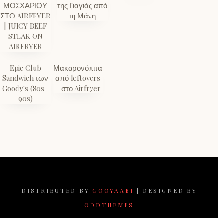
ΜΟΣΧΑΡΙΟΥ
της Γιαγιάς από
ΣΤΟ AIRFRYER
τη Μάνη
| JUICY BEEF
STEAK ON
AIRFRYER
Epic Club
Μακαρονόπιτα
Sandwich των
από leftovers
Goody's (80s–
– στο Airfryer
90s)
DISTRIBUTED BY
GOOYAABI
| DESIGNED BY
ODDTHEMES