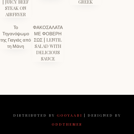
| JUICY BEEF
GREEK
STEAK ON
AIRFRYER
Το
ΦΑΚΟΣΑΛΑΤΑ
Τηγανόψωμο
ΜΕ ΦΟΒΕΡΗ
της Γιαγιάς από
ΣΩΣ | LENTIL
τη Μάνη
SALAD WITH
DELICIOUS
SAUCE
DISTRIBUTED BY
GOOYAABI
| DESIGNED BY
ODDTHEMES