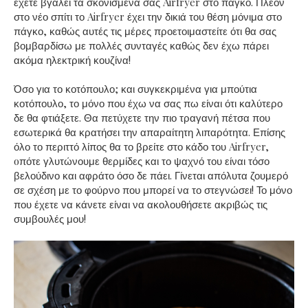
έχετε βγάλει τα σκονισμένα σας Airfryer στο πάγκο. Πλέον
στο νέο σπίτι το Airfryer έχει την δικιά του θέση μόνιμα στο
πάγκο, καθώς αυτές τις μέρες προετοιμαστείτε ότι θα σας
βομβαρδίσω με πολλές συνταγές καθώς δεν έχω πάρει
ακόμα ηλεκτρική κουζίνα!
Όσο για το κοτόπουλο; και συγκεκριμένα για μπούτια
κοτόπουλο, το μόνο που έχω να σας πω είναι ότι καλύτερο
δε θα φτιάξετε. Θα πετύχετε την πιο τραγανή πέτσα που
εσωτερικά θα κρατήσει την απαραίτητη λιπαρότητα. Επίσης
όλο το περιττό λίπος θα το βρείτε στο κάδο του Airfryer,
oπότε γλυτώνουμε θερμίδες και το ψαχνό του είναι τόσο
βελούδινο και αφράτο όσο δε πάει. Γίνεται απόλυτα ζουμερό
σε σχέση με το φούρνο που μπορεί να το στεγνώσει! Το μόνο
που έχετε να κάνετε είναι να ακολουθήσετε ακριβώς τις
συμβουλές μου!