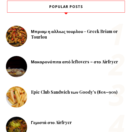
POPULAR POSTS
Μπριαμ η αλλιως τουρλου - Greek Briam or
Tourlou
Μακαρονόπιτα από leftovers – στο Airfryer
Epic Club Sandwich των Goody's (80s–90s)
Γεμιστά στο Airfryer