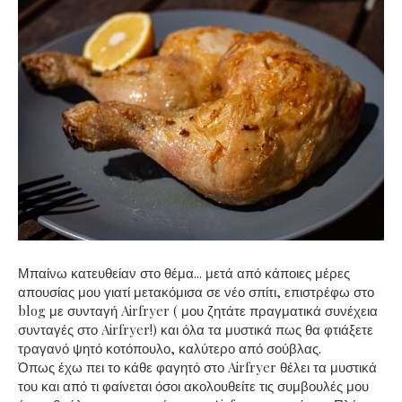
Μπαίνω κατευθείαν στο θέμα... μετά από κάποιες μέρες
απουσίας μου γιατί μετακόμισα σε νέο σπίτι, επιστρέφω στο
blog με συνταγή Airfryer ( μου ζητάτε πραγματικά συνέχεια
συνταγές στο Airfryer!) και όλα τα μυστικά πως θα φτιάξετε
τραγανό ψητό κοτόπουλο, καλύτερο από σούβλας.
Όπως έχω πει το κάθε φαγητό στο Airfryer θέλει τα μυστικά
του και από τι φαίνεται όσοι ακολουθείτε τις συμβουλές μου