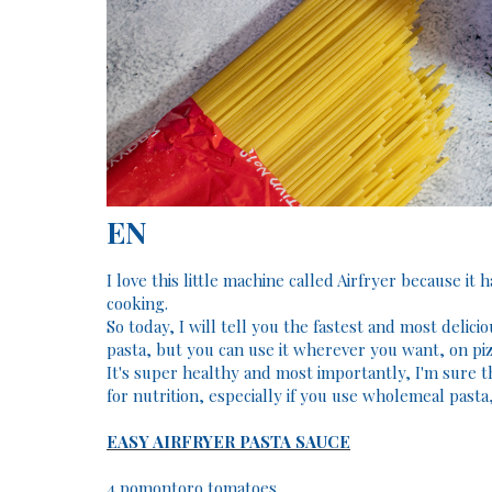
EN
I love this little machine called Airfryer because it
cooking.
So today, I will tell you the fastest and most delic
pasta, but you can use it wherever you want, on pizza
It's super healthy and most importantly, I'm sure the 
for nutrition, especially if you use wholemeal pasta,
EASY AIRFRYER PASTA SAUCE
4 pomontoro tomatoes