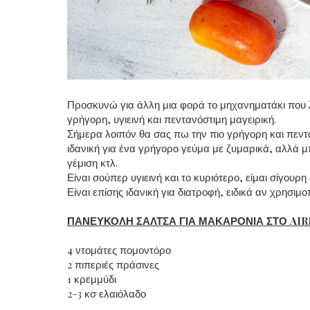
Προσκυνώ για άλλη μια φορά το μηχανηματάκι που λέγ
γρήγορη, υγιεινή και πεντανόστιμη μαγειρική.
Σήμερα λοιπόν θα σας πω την πιο γρήγορη και πεντα
ιδανική για ένα γρήγορο γεύμα με ζυμαρικά, αλλά μπ
γέμιση κτλ.
Είναι σούπερ υγιεινή και το κυριότερο, είμαι σίγουρη
Είναι επίσης ιδανική για διατροφή, ειδικά αν χρησιμο
ΠΑΝΕΥΚΟΛΗ ΣΑΛΤΣΑ ΓΙΑ ΜΑΚΑΡΟΝΙΑ ΣΤΟ AIR
4 ντομάτες πομοντόρο
2 πιπεριές πράσινες
1 κρεμμύδι
2-3 κσ ελαιόλαδο