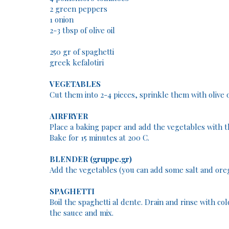
2 green peppers
1 onion
2-3 tbsp of olive oil
250 gr of spaghetti
greek kefalotiri
VEGETABLES
Cut them into 2-4 pieces, sprinkle them with olive o
AIRFRYER
Place a baking paper and add the vegetables with t
Bake for 15 minutes at 200 C.
BLENDER (gruppe.gr)
Add the vegetables (you can add some salt and orega
SPAGHETTI
Boil the spaghetti al dente. Drain and rinse with c
the sauce and mix.