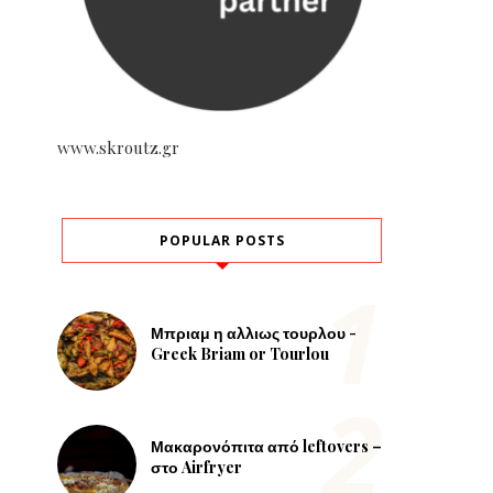
www.skroutz.gr
POPULAR POSTS
Μπριαμ η αλλιως τουρλου -
Greek Briam or Tourlou
Μακαρονόπιτα από leftovers –
στο Airfryer