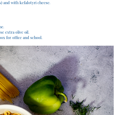
es) and with kefalotyri cheese.
me.
se extra olive oil.
box for office and school.