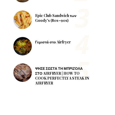
Epic Club Sandwich των
Goody's (80s–90s)
Γεμιστά στο Airfryer
ΨΗΣΕ ΣΩΣΤΑ ΤΗ ΜΠΡΙΖΟΛΑ
ΣΤΟ AIRFRYER | HOW TO
COOK PERFECTLY A STEAK IN
AIRFRYER