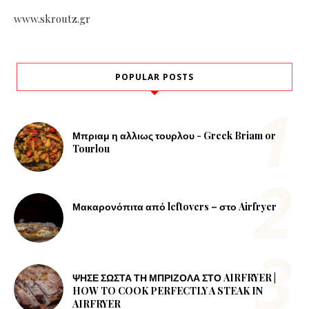
www.skroutz.gr
POPULAR POSTS
Μπριαμ η αλλιως τουρλου - Greek Briam or
Tourlou
Μακαρονόπιτα από leftovers – στο Airfryer
ΨΗΣΕ ΣΩΣΤΑ ΤΗ ΜΠΡΙΖΟΛΑ ΣΤΟ AIRFRYER |
HOW TO COOK PERFECTLY A STEAK IN
AIRFRYER