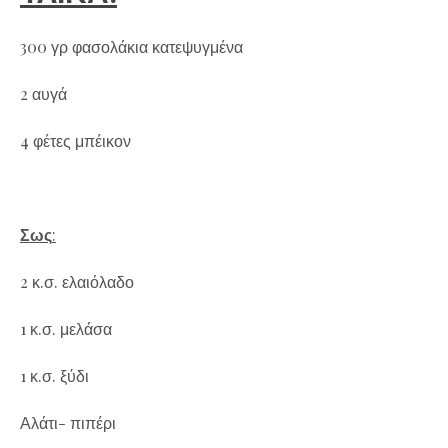
300 γρ φασολάκια κατεψυγμένα
2 αυγά
4 φέτες μπέικον
Σως
:
2 κ.σ. ελαιόλαδο
1 κ.σ. μελάσα
1 κ.σ. ξύδι
Αλάτι- πιπέρι