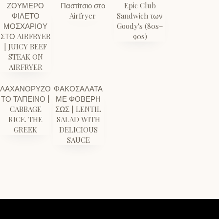
ΖΟΥΜΕΡΟ
Παστίτσιο στο
Epic Club
ΦΙΛΕΤΟ
Airfryer
Sandwich των
ΜΟΣΧΑΡΙΟΥ
Goody's (80s–
ΣΤΟ AIRFRYER
90s)
| JUICY BEEF
STEAK ON
AIRFRYER
ΛΑΧΑΝΟΡΥΖΟ
ΦΑΚΟΣΑΛΑΤΑ
ΤΟ ΤΑΠΕΙΝΟ |
ΜΕ ΦΟΒΕΡΗ
CABBAGE
ΣΩΣ | LENTIL
RICE. THE
SALAD WITH
GREEK
DELICIOUS
SAUCE